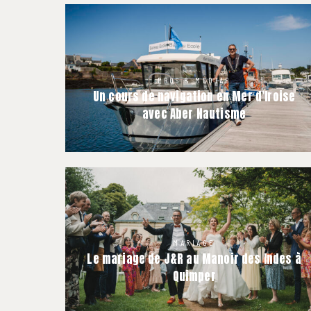
PROS & MÉDIAS
Un cours de navigation en Mer d’Iroise
avec Aber Nautisme
MARIAGE
Le mariage de J&R au Manoir des Indes à
Quimper