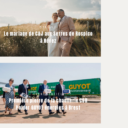
MARIAGE
Le mariage de C&J aux Serres de Rospico
à Névez
EVENEMENTIEL
Première pierre de la chaufferie CSR
Polder GUYOT énergies à Brest