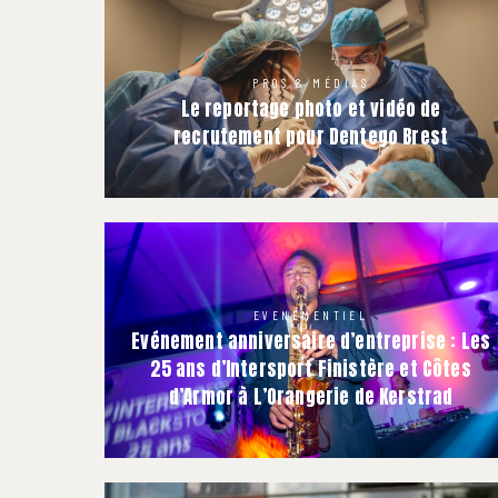
PROS & MÉDIAS
Le reportage photo et vidéo de
recrutement pour Dentego Brest
EVENEMENTIEL
Evénement anniversaire d’entreprise : Les
25 ans d’Intersport Finistère et Côtes
d’Armor à L’Orangerie de Kerstrad