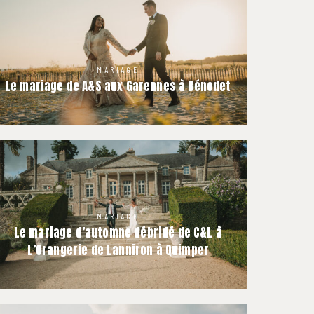
MARIAGE
Le mariage de A&S aux Garennes à Bénodet
MARIAGE
Le mariage d’automne débridé de C&L à
L’Orangerie de Lanniron à Quimper