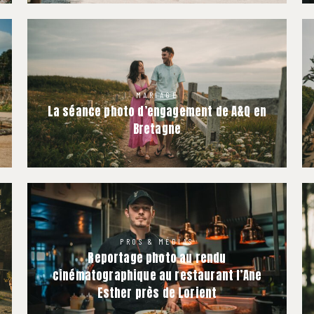
MARIAGE
La séance photo d’engagement de A&Q en
Bretagne
PROS & MÉDIAS
Reportage photo au rendu
cinématographique au restaurant l’Ane
Esther près de Lorient