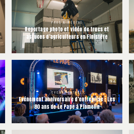
PROS & MÉDIAS
Reportage photo et vidéo de trucs et
astuces d’agriculteurs en Finistère
EVENEMENTIEL
Evénement anniversaire d’entreprise : Les
80 ans de Le Pape à Plomelin