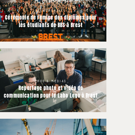
EVENEMENTIEL
Cérémonie de remise des diplômes pour
les étudiants de BBS à Brest
PROS & MÉDIAS
Reportage photo et vidéo de
communication pour le Labo Lego à Brest