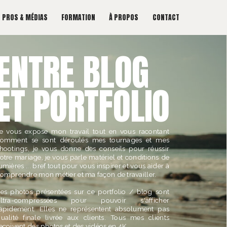
PROS & MÉDIAS
FORMATION
À PROPOS
CONTACT
ENTRE BLOG
ET PORTFOLIO
e vous expose mon travail tout en vous racontant
omment se sont déroulés mes tournages et mes
hootings, je vous donne des conseils pour réussir
otre mariage, je vous parle matériel et conditions de
umières ... bref tout pour vous inspirer et vous aider à
omprendre mon métier et ma façon de travailler.
es photos présentées sur ce portfolio / blog sont
ultra-compressées pour pouvoir s'afficher
apidement. Elles ne représentent absolument pas
ualité finale livrée aux clients. Tous mes clients
eçoivent des photos et des vidéos en 4K.