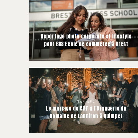
PROS & MÉDIAS
Reportage photo corporate et lifestyle
pour BBS Ecole de commerce à Brest
MARIAGE
Le mariage de C&F à l’Orangerie du
Domaine de Lanniron à Quimper