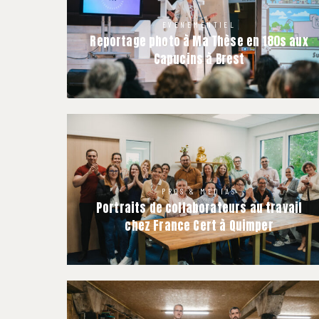
EVENEMENTIEL
Reportage photo à Ma Thèse en 180s aux
Capucins à Brest
PROS & MÉDIAS
Portraits de collaborateurs au travail
chez France Cert à Quimper