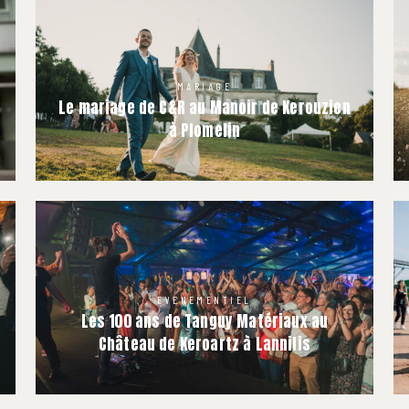
MARIAGE
Le mariage de C&R au Manoir de Kerouzien
à Plomelin
EVENEMENTIEL
Les 100 ans de Tanguy Matériaux au
Château de Keroartz à Lannilis