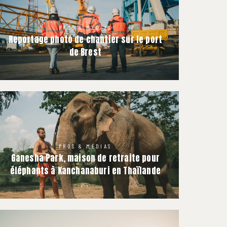
PROS & MÉDIAS
Reportage photo de chantier sur le port
de Brest
PROS & MÉDIAS
Ganesha Park, maison de retraite pour
éléphants à Kanchanaburi en Thaïlande