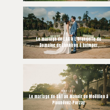
MARIAGE
Le mariage de L&G à L’Orangerie du
Domaine de Lanniron à Quimper
MARIAGE
Le mariage de S&T au Manoir de Moëllien à
Plounévez-Porzay