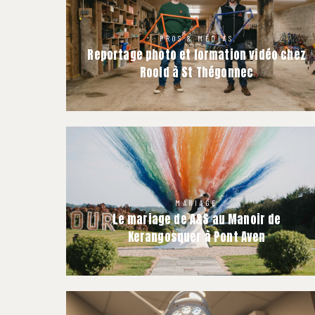
PROS & MÉDIAS
Reportage photo et formation vidéo chez
Roold à St Thégonnec
MARIAGE
Le mariage de A&S au Manoir de
Kerangosquer à Pont Aven