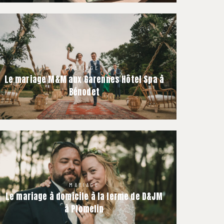
MARIAGE
Le mariage M&M aux Garennes Hôtel Spa à
Bénodet
MARIAGE
Le mariage à domicile à la ferme de D&JM
à Plomelin