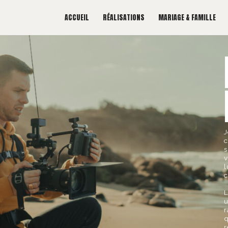
ACCUEIL
RÉALISATIONS
MARIAGE & FAMILLE
J
c
s
v
l
c
L
r
q
r