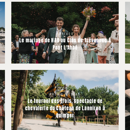
MARIAGE
Le mariage de H&B au Clos de Trévannec à
Pont L’Abbé
PROS & MÉDIAS
Le tournoi des trois, spectacle de
chevalerie du Château de Lanniron à
Quimper