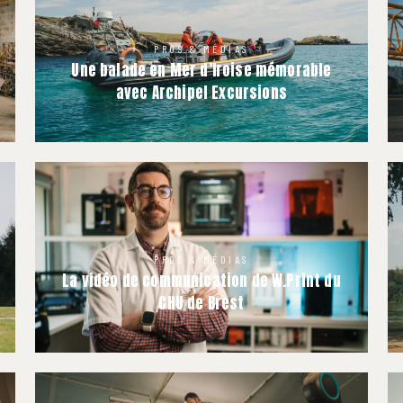
PROS & MÉDIAS
Une balade en Mer d’Iroise mémorable
avec Archipel Excursions
PROS & MÉDIAS
La vidéo de communication de W.Print du
CHU de Brest