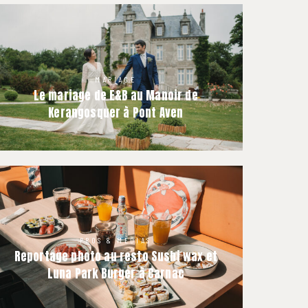
MARIAGE
Le mariage de E&B au Manoir de
Kerangosquer à Pont Aven
PROS & MÉDIAS
Reportage photo au resto Sushi wax et
Luna Park Burger à Carnac