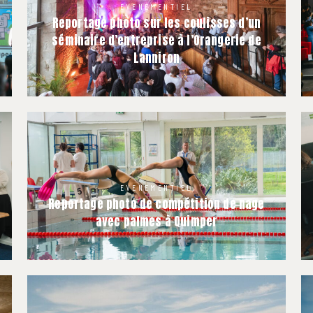
EVENEMENTIEL
Reportage photo sur les coulisses d’un
séminaire d’entreprise à l’Orangerie de
Lanniron
EVENEMENTIEL
Reportage photo de compétition de nage
avec palmes à Quimper