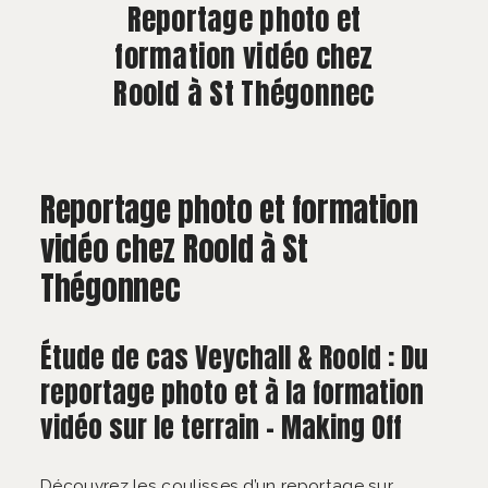
À PROPOS
Reportage photo et
formation vidéo chez
CONTACT
Roold à St Thégonnec
Reportage photo et formation
vidéo chez Roold à St
Thégonnec
Étude de cas Veychall & Roold : Du
reportage photo et à la formation
vidéo sur le terrain – Making Off
Découvrez les coulisses d’un reportage sur