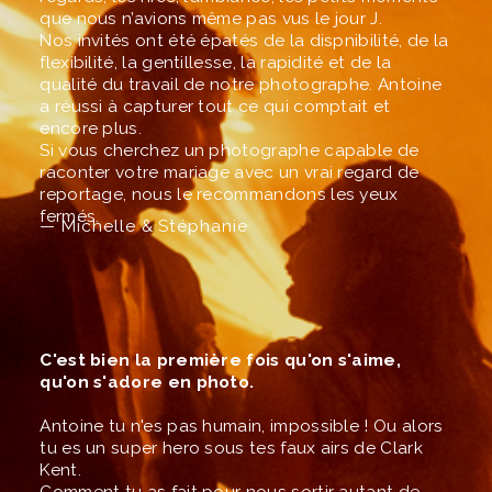
que nous n’avions même pas vus le jour J.
Nos invités ont été épatés de la dispnibilité, de la
flexibilité, la gentillesse, la rapidité et de la
qualité du travail de notre photographe. Antoine
a réussi à capturer tout ce qui comptait et
encore plus.
Si vous cherchez un photographe capable de
raconter votre mariage avec un vrai regard de
reportage, nous le recommandons les yeux
fermés.
— Michelle & Stéphanie
C'est bien la première fois qu'on s'aime,
qu'on s'adore en photo.
Antoine tu n'es pas humain, impossible ! Ou alors
tu es un super hero sous tes faux airs de Clark
Kent.
Comment tu as fait pour nous sortir autant de