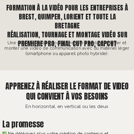
À PROPOS
FORMATION À LA VIDÉO POUR LES ENTREPRISES À
BREST, QUIMPER, LORIENT ET TOUTE LA
CONTACT
BRETAGNE
RÉALISATION, TOURNAGE ET MONTAGE VIDÉO SUR
PREMIERE PRO, FINAL CUT PRO, CAPCUT
Une seule formation pour apprendre à réaliser, tourner et
monter une vidéo de communication avec du matériel léger
(smartphone ou appareil photo hybride).
APPRENEZ À RÉALISER LE FORMAT DE VIDEO
QUI CONVIENT À VOS BESOINS
En horizontal, en vertical ou les deux
La promesse
Ne déléguez plus votre création de contenus et