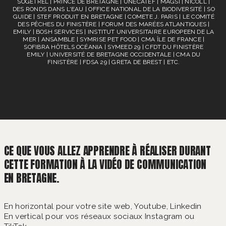
SOGETREL | PRINCE DE BRETAGNE | UNECATEF | MAGSI | NICOLL |
DES RONDS DANS L'EAU | OFFICE NATIONAL DE LA BIODIVERSITÉ | SO
GUIDE | STEF PRODUIT EN BRETAGNE | COMETE J. PARIS | LE COMITÉ
DES PÊCHES DU FINISTÈRE | FORUM DES MARÉES ATLANTIQUES |
EMILY | BOSH SERVICES | INSTITUT UNIVERSITAIRE EUROPEEN DE LA
MER | ANSAMBLE | SYMRISE PET FOOD | CMA ÎLE DE FRANCE |
SOFIBRA HÔTELS OCÉANIA | SYMEED 29 | CFDT DU FINISTÈRE
EMILY | UNIVERSITÉ DE BRETAGNE OCCIDENTALE | CMA DU
FINISTÈRE | FDSA 29 | GRETA DE BREST | ETC.
CE QUE VOUS ALLEZ APPRENDRE À RÉALISER DURANT
CETTE FORMATION À LA VIDÉO DE COMMUNICATION
EN BRETAGNE.
En horizontal pour votre site web, Youtube, Linkedin
En vertical pour vos réseaux sociaux Instagram ou