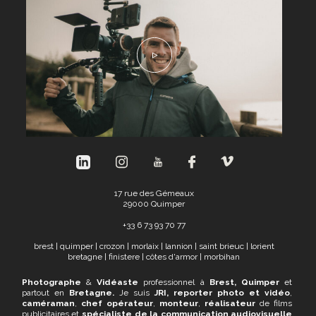
17 rue des Gémeaux
29000 Quimper
+
33 6 73 93 70 77
brest
|
quimper
|
crozon
|
morlaix
|
lannion
|
saint brieuc
|
lorient
bretagne
|
finistere
|
côtes d'armor
|
morbihan
Photographe
&
Vidéaste
professionnel à
Brest, Quimper
et
partout en
Bretagne.
Je suis
JRI,
reporter photo et vidéo
,
caméraman
,
chef opérateur
,
monteur
,
réalisateur
de films
publicitaires et
spécialiste de la communication audiovisuelle