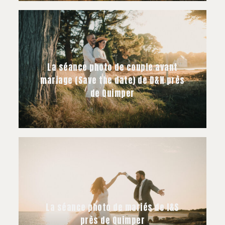
La séance photo de couple avant
mariage (Save the date) de D&N près
de Quimper
La séance photo de mariés de I&S
près de Quimper