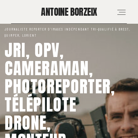
ANTOINE BORZEIX
ANTOINE BORZEIX
JOURNALISTE REPORTER D'IMAGES INDÉPENDANT TRI-QUALIFIÉ À BREST,
QUIMPER, LORIENT
ACCUEIL
JRI, OPV,
CAMERAMAN,
RÉALISATIONS
PHOTOREPORTER,
MARIAGE & FAMILLE
TÉLÉPILOTE
PROS & MÉDIAS
DRONE,
FORMATION