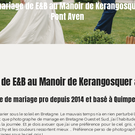
mariage de E&B au Manoir de Kerangosqu
Pont Aven
 de E&B au Manoir de Kerangosquer 
 de mariage pro depuis 2014 et basé à Quimper
arier sous le soleil en Bretagne. Le mauvais temps n’a en rien pertur
 que photographe de mariage en Bretagne Ouest et Sud, j’ai l’habitude
 la journée. Et je dois avouer que j’ai une préférence pour le ciel gris
nchy et les couleurs ressortent mieux … Préférence perso de photograph
ages sous le ciel gris !