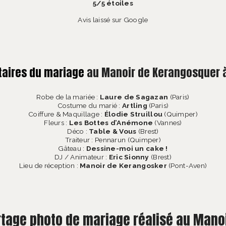
5/5 étoiles
Avis laissé sur
Google
taires du mariage
au Manoir de Kerangosquer 
Robe de la mariée :
Laure de Sagazan
(Paris)
Costume du marié :
Artling
(Paris)
Coiffure & Maquillage :
Élodie Struillou
(Quimper)
Fleurs :
Les Bottes d’Anémone
(Vannes)
Déco :
Table & Vous
(Brest)
Traiteur :
Pennarun
(Quimper)
Gâteau :
Dessine-moi un cake !
DJ / Animateur :
Eric Sionny
(Brest)
Lieu de réception :
Manoir de Kerangosker
(Pont-Aven)
ortage photo de mariage réalisé au Man