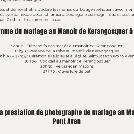
ls et démonstratifs. J’adore les mariés qui bougent et jouent avec mon o
ès sympa niveau décor et lumière. L’orangerie est magnifique et c’est b
al. C’est très très rarement le cas.
mme du mariage au Manoir de Kerangosquer à
14h00 : Préparatifs des mariés au manoir de Kerangosquer
14h30 : Passage de la robe au manoir de Kerangosquer
16h00 – 17h15 : Cérémonie religieuse à l’église Saint-Joseph (Pont-Aven
18h00 : Cocktail au manoir de Kerangosquer
20h30 : Repas et animations
23h30 : Ouverture de bal
ma prestation de photographe de mariage au M
Pont Aven