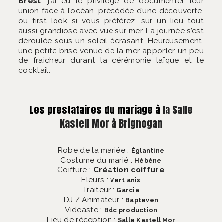
Brest
, j’ai eu le privilège de documenter leur
union face à l’océan, précédée d’une découverte,
ou first look si vous préférez, sur un lieu tout
aussi grandiose avec vue sur mer. La journée s’est
déroulée sous un soleil écrasant. Heureusement,
une petite brise venue de la mer apporter un peu
de fraicheur durant la cérémonie laïque et le
cocktail.
Les prestataires du mariage à
la Salle
Kastell Mor à Brignogan
Robe de la mariée :
Églantine
Costume du marié :
Hébène
Coiffure :
Création coiffure
Fleurs :
Vert anis
Traiteur :
Garcia
DJ / Animateur :
Bapteven
Videaste :
Bdc production
Lieu de réception :
Salle Kastell Mor