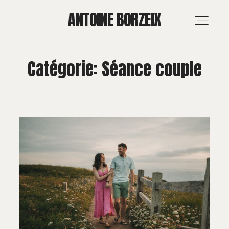
ANTOINE BORZEIX
ANTOINE BORZEIX
Catégorie: Séance couple
ACCUEIL
RÉALISATIONS
MARIAGE & FAMILLE
PROS & MÉDIAS
FORMATION