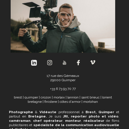
17 rue des Gémeaux
29000 Quimper
+
33 6 73 93 70 77
brest
|
quimper
|
crozon
|
morlaix
|
lannion
|
saint brieuc
|
lorient
bretagne
|
finistere
|
côtes d'armor
|
morbihan
Photographe
&
Vidéaste
professionnel à
Brest, Quimper
et
partout en
Bretagne.
Je suis
JRI,
reporter photo et vidéo
,
caméraman
,
chef opérateur
,
monteur
,
réalisateur
de films
publicitaires et
spécialiste de la communication audiovisuelle