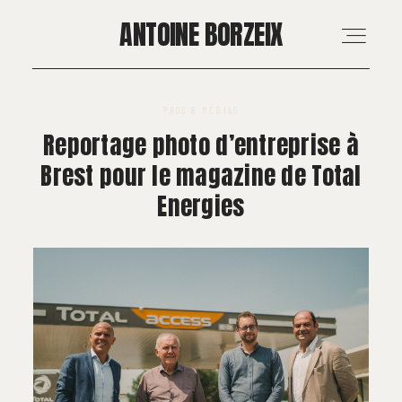
ANTOINE BORZEIX
ANTOINE BORZEIX
PROS & MÉDIAS
ACCUEIL
Reportage photo d’entreprise à
Brest pour le magazine de Total
RÉALISATIONS
Energies
MARIAGE & FAMILLE
PROS & MÉDIAS
FORMATION