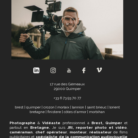
17 rue des Gémeaux
29000 Quimper
+
33 6 73 93 70 77
brest
|
quimper
|
crozon
|
morlaix
|
lannion
|
saint brieuc
|
lorient
bretagne
|
finistere
|
côtes d'armor
|
morbihan
Photographe
&
Vidéaste
professionnel à
Brest, Quimper
et
partout en
Bretagne.
Je suis
JRI,
reporter photo et vidéo
,
caméraman
,
chef opérateur
,
monteur
,
réalisateur
de films
publicitaires et
spécialiste de la communication audiovisuelle