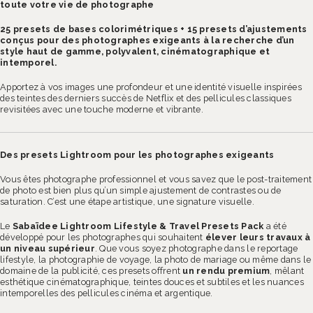
toute votre vie de photographe
€99.00.
€29.00.
25 presets de bases colorimétriques + 15 presets d’ajustements
conçus pour des photographes exigeants à la recherche d’un
style haut de gamme, polyvalent, cinématographique et
intemporel.
Apportez à vos images une profondeur et une identité visuelle inspirées
des teintes des derniers succès de Netflix et des pellicules classiques
revisitées avec une touche moderne et vibrante.
Des presets Lightroom pour les photographes exigeants
Vous êtes photographe professionnel et vous savez que le post-traitement
de photo est bien plus qu’un simple ajustement de contrastes ou de
saturation. C’est une étape artistique, une signature visuelle.
Le
Sabaïdee Lightroom Lifestyle & Travel Presets Pack
a été
développé pour les photographes qui souhaitent
élever leurs travaux à
un niveau supérieur
. Que vous soyez photographe dans le reportage
lifestyle, la photographie de voyage, la photo de mariage ou même dans le
domaine de la publicité, ces presets offrent
un rendu premium
, mêlant
esthétique cinématographique, teintes douces et subtiles et les nuances
intemporelles des pellicules cinéma et argentique.