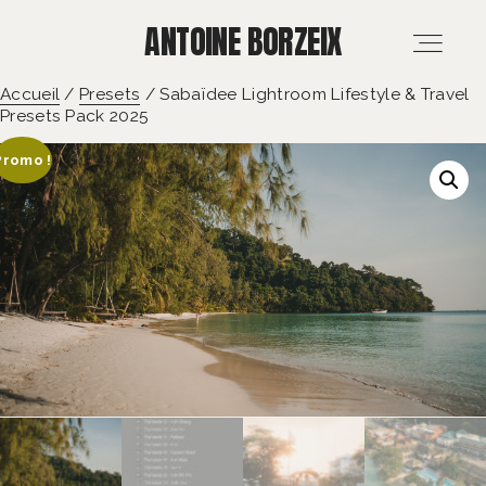
ANTOINE BORZEIX
ANTOINE BORZEIX
Accueil
/
Presets
/ Sabaïdee Lightroom Lifestyle & Travel
Presets Pack 2025
ACCUEIL
Promo !
RÉALISATIONS
MARIAGE & FAMILLE
PROS & MÉDIAS
FORMATION