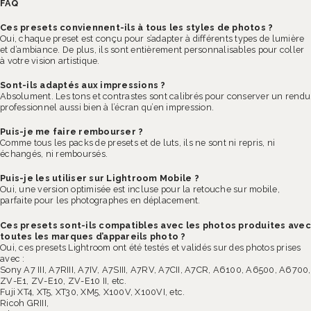
FAQ
Ces presets conviennent-ils à tous les styles de photos ?
Oui, chaque preset est conçu pour s’adapter à différents types de lumière
et d’ambiance. De plus, ils sont entièrement personnalisables pour coller
à votre vision artistique.
Sont-ils adaptés aux impressions ?
Absolument. Les tons et contrastes sont calibrés pour conserver un rendu
professionnel aussi bien à l’écran qu’en impression.
Puis-je me faire rembourser ?
Comme tous les packs de presets et de luts, ils ne sont ni repris, ni
échangés, ni remboursés.
Puis-je les utiliser sur Lightroom Mobile ?
Oui, une version optimisée est incluse pour la retouche sur mobile,
parfaite pour les photographes en déplacement.
Ces presets sont-ils compatibles avec les photos produites avec
toutes les marques d’appareils photo ?
Oui, ces presets Lightroom ont été testés et validés sur des photos prises
avec :
Sony A7 III, A7RIII, A7IV, A7SIII, A7RV, A7CII, A7CR, A6100, A6500, A6700,
ZV-E1, ZV-E10, ZV-E10 II, etc.
Fuji XT4, XT5, XT30, XM5, X100V, X100VI, etc.
Ricoh GRIII,