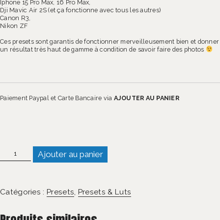
Iphone 15 Pro Max, 16 Pro Max,
Dji Mavic Air 2S (et ça fonctionne avec tous les autres)
Canon R3,
Nikon ZF
Ces presets sont garantis de fonctionner merveilleusement bien et donner
un résultat très haut de gamme à condition de savoir faire des photos
Paiement Paypal et Carte Bancaire via
AJOUTER AU PANIER
quantité
Ajouter au panier
de
Sabaïdee
Lightroom
Lifestyle
&
Travel
Catégories :
Presets
,
Presets & Luts
Presets
Pack
2025
Produits similaires