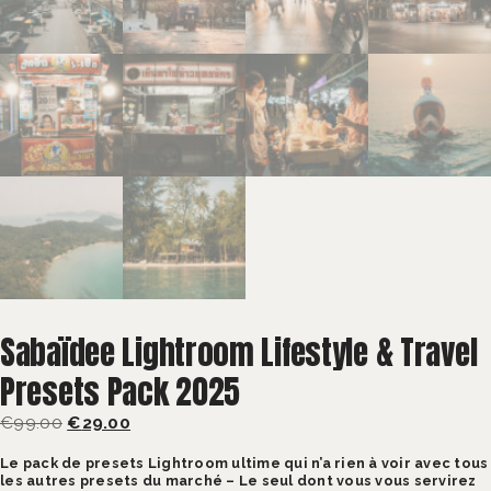
Sabaïdee Lightroom Lifestyle & Travel
Presets Pack 2025
Le
Le
€
99.00
€
29.00
prix
prix
initial
actuel
Le pack de presets Lightroom ultime qui n’a rien à voir avec tous
les autres presets du marché – Le seul dont vous vous servirez
était :
est :