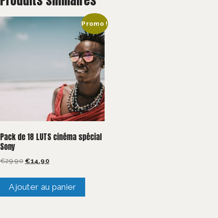
Promo !
Pack de 18 LUTS cinéma spécial
Sony
Le
Le
€
29.90
€
14.90
prix
prix
initial
actuel
Ajouter au panier
était :
est :
€29.90.
€14.90.