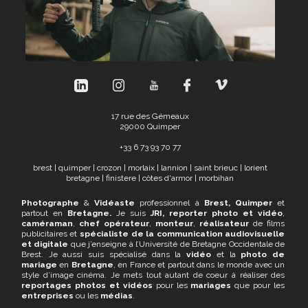
17 rue des Gémeaux
29000 Quimper
+
33 6 73 93 70 77
brest
|
quimper
|
crozon
|
morlaix
|
lannion
|
saint brieuc
|
lorient
bretagne
|
finistere
|
côtes d'armor
|
morbihan
Photographe
&
Vidéaste
professionnel à
Brest, Quimper
et
partout en
Bretagne.
Je suis
JRI,
reporter photo et vidéo
,
caméraman
,
chef opérateur
,
monteur
,
réalisateur
de films
publicitaires et
spécialiste de la communication audiovisuelle
et digitale
que j’enseigne à l’Université de Bretagne Occidentale de
Brest. Je aussi suis spécialisé dans la
vidéo
et la
photo de
mariage
en
Bretagne
, en France et partout dans le monde avec un
style d’image cinéma. Je mets tout autant de coeur à réaliser des
reportages photos et vidéos
pour les
mariages
que pour les
entreprises
ou les
médias
.