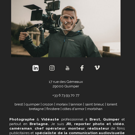
17 rue des Gémeaux
29000 Quimper
+
33 6 73 93 70 77
brest
|
quimper
|
crozon
|
morlaix
|
lannion
|
saint brieuc
|
lorient
bretagne
|
finistere
|
côtes d'armor
|
morbihan
Photographe
&
Vidéaste
professionnel à
Brest, Quimper
et
partout en
Bretagne.
Je suis
JRI,
reporter photo et vidéo
,
caméraman
,
chef opérateur
,
monteur
,
réalisateur
de films
publicitaires et
spécialiste de la communication audiovisuelle