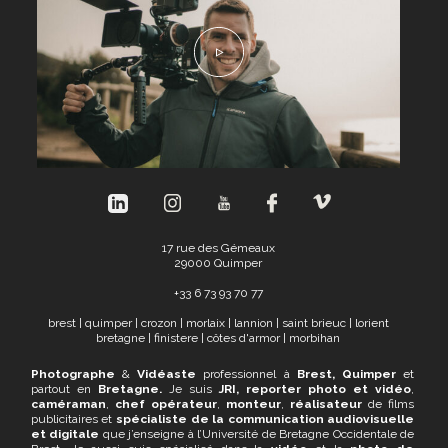
17 rue des Gémeaux
29000 Quimper
+
33 6 73 93 70 77
brest
|
quimper
|
crozon
|
morlaix
|
lannion
|
saint brieuc
|
lorient
bretagne
|
finistere
|
côtes d'armor
|
morbihan
Photographe
&
Vidéaste
professionnel à
Brest, Quimper
et
partout en
Bretagne.
Je suis
JRI,
reporter photo et vidéo
,
caméraman
,
chef opérateur
,
monteur
,
réalisateur
de films
publicitaires et
spécialiste de la communication audiovisuelle
et digitale
que j’enseigne à l’Université de Bretagne Occidentale de