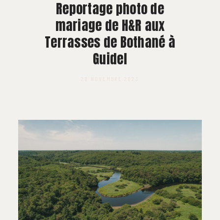
À PROPOS
Reportage photo de
mariage de H&R aux
CONTACT
Terrasses de Bothané à
Guidel
20 NOVEMBRE 2023