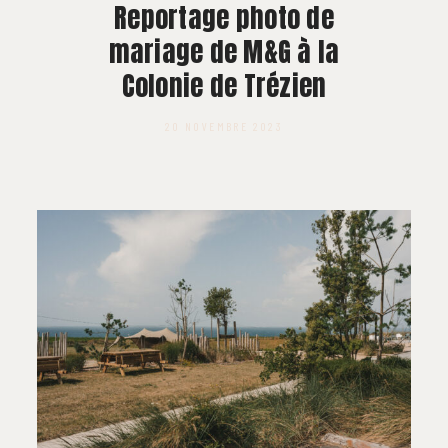
À PROPOS
Reportage photo de
mariage de M&G à la
CONTACT
Colonie de Trézien
20 NOVEMBRE 2023