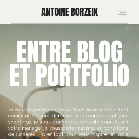
ANTOINE BORZEIX
ANTOINE BORZEIX
ENTRE BLOG
ACCUEIL
ET PORTFOLIO
RÉALISATIONS
MARIAGE & FAMILLE
PROS & MÉDIAS
Je vous expose mon travail tout en vous racontant
comment se sont déroulés mes tournages et mes
FORMATION
shootings, je vous donne des conseils pour réussir
votre mariage, je vous parle matériel et conditions
de lumières ... bref tout pour vous inspirer et vous