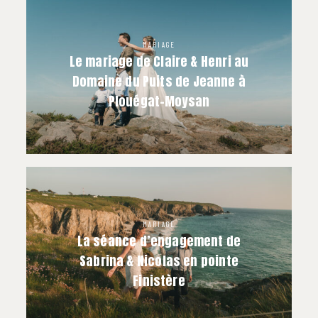
MARIAGE
Le mariage de Claire & Henri au
Domaine du Puits de Jeanne à
Plouégat-Moysan
MARIAGE
La séance d’engagement de
Sabrina & Nicolas en pointe
Finistère