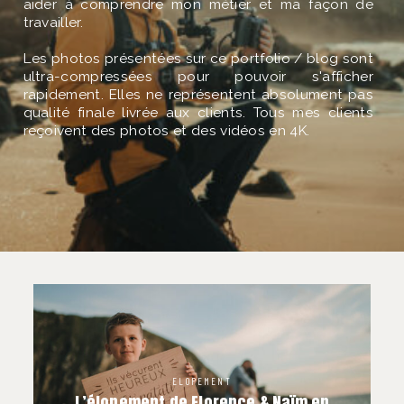
À PROPOS
aider à comprendre mon métier et ma façon de
travailler.
Les photos présentées sur ce portfolio / blog sont
CONTACT
ultra-compressées pour pouvoir s'afficher
rapidement. Elles ne représentent absolument pas
qualité finale livrée aux clients. Tous mes clients
reçoivent des photos et des vidéos en 4K.
ELOPEMENT
L’élopement de Florence & Naïm en