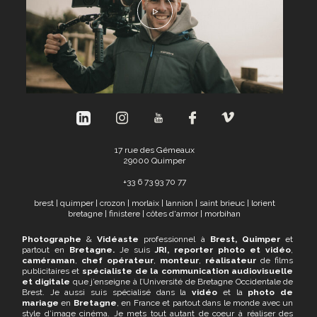
17 rue des Gémeaux
29000 Quimper
+
33 6 73 93 70 77
brest
|
quimper
|
crozon
|
morlaix
|
lannion
|
saint brieuc
|
lorient
bretagne
|
finistere
|
côtes d'armor
|
morbihan
Photographe
&
Vidéaste
professionnel à
Brest, Quimper
et
partout en
Bretagne.
Je suis
JRI,
reporter photo et vidéo
,
caméraman
,
chef opérateur
,
monteur
,
réalisateur
de films
publicitaires et
spécialiste de la communication audiovisuelle
et digitale
que j’enseigne à l’Université de Bretagne Occidentale de
Brest. Je aussi suis spécialisé dans la
vidéo
et la
photo de
mariage
en
Bretagne
, en France et partout dans le monde avec un
style d’image cinéma. Je mets tout autant de coeur à réaliser des